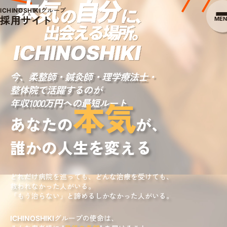
グループ
ICHINOSHIKI
採用サイト
MEN
今、柔整師・鍼灸師・理学療法士・
整体院で活躍するのが
本気
年収1000万円への最短ルート
あなたの
が、
誰かの人生を変える
どれだけ病院を巡っても、どんな治療を受けても、
救われなかった人がいる。
「もう治らない」と諦めるしかなかった人がいる。
グループの使命は、
ICHINOSHIKI