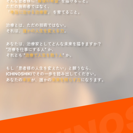
そんな患者様に "
最後の希望
" を届けること。
ただの施術者ではなく、
「
本当に治せる治療家
」 を育てること。
治療とは、ただの技術ではない。
それは、
誰かの人生を変える力
。
あなたは、治療家としてどんな未来を描きますか？
"治療を仕事にする人" か、
それとも "
治療で人生を救う人
" か。
もし「患者様の人生を変えたい」と願うなら、
でその一歩を踏み出してください。
ICHINOSHIKI
あなたの
本気
が、誰かの
未来を照らす力
になります。