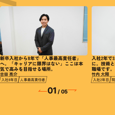
新卒入社から8年で「人事最高責任者」
入社2年で
へ。「キャリアに限界はない」ここは本
に。技術と
気で高みを目指せる場所。
職場です。
古田 亮介
竹内 大翔
入社8年目
人事最高責任者
入社2年目
01
/ 05