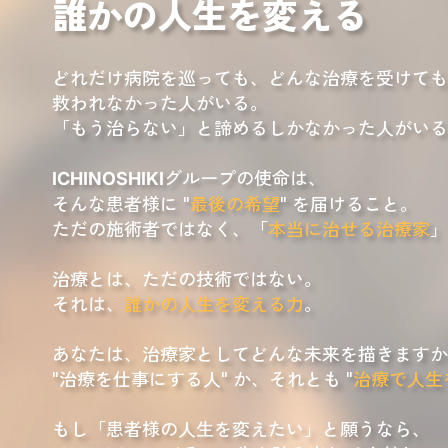
誰かの人生を変える
どれだけ病院を巡っても、どんな治療を受けても
救われなかった人がいる。
「もう治らない」と諦めるしかなかった人がいる
グループの使命は、
ICHINOSHIKI
そんな患者様に "
最後の希望
" を届けること。
ただの施術者ではなく、
「
本当に治せる治療家
」
治療とは、ただの技術ではない。
それは、
誰かの人生を変える力
。
あなたは、治療家としてどんな未来を描きますか
"治療を仕事にする人" か、
それとも "
治療で人生
もし「患者様の人生を変えたい」と願うなら、