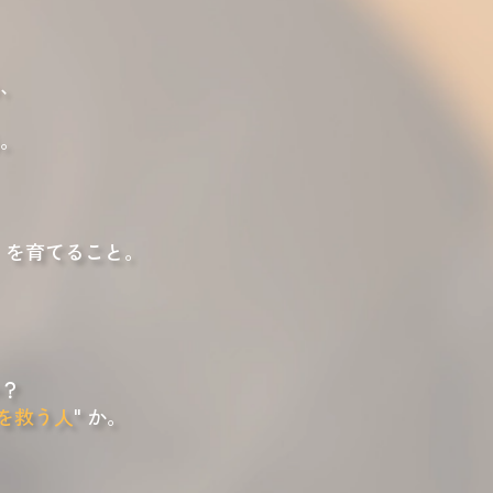
、
。
 を育てること。
？
を救う人
" か。