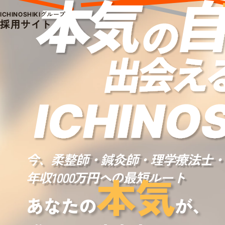
グループ
ICHINOSHIKI
採用サイト
今、柔整師・鍼灸師・理学療法士・
本気
年収1000万円への最短ルート
あなたの
が、