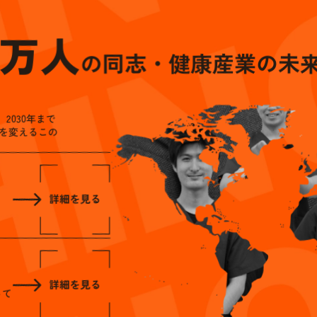
万人
の同志・健康産業の未
、2030年まで
来を変えるこの
って