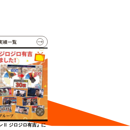
実績一覧
ンⅡ ジロジロ有吉』に