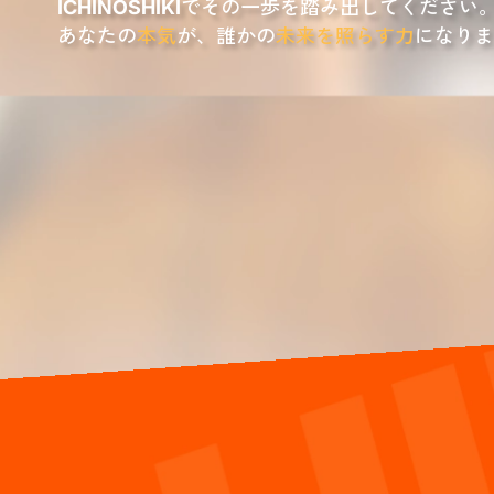
でその一歩を踏み出してください
ICHINOSHIKI
あなたの
本気
が、誰かの
未来を照らす力
になりま